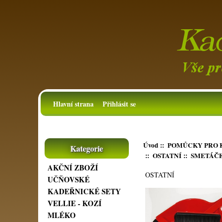
Hlavní strana
Přihlásit se
Úvod
::
POMŮCKY PRO 
Kategorie
::
OSTATNÍ
:: SMETÁČE
AKČNÍ ZBOŽÍ
OSTATNÍ
UČŇOVSKÉ
KADEŘNICKÉ SETY
VELLIE - KOZÍ
MLÉKO