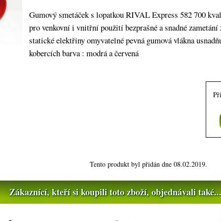
Gumový smetáček s lopatkou RIVAL Express 582 700 kvali
pro venkovní i vnitřní použití bezprašné a snadné zametán
statické elektřiny omyvatelné pevná gumová vlákna usnadňu
kobercích barva : modrá a červená
Př
Tento produkt byl přidán dne 08.02.2019.
Zákaznící, kteří si koupili toto zboží, objednávali také..