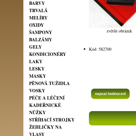
BARVY
TRVALÁ
MELÍRY
OXIDY
zvětšit obrázek
ŠAMPONY
BALZÁMY
GELY
Kód: 582700
KONDICIONÉRY
LAKY
LESKY
MASKY
PĚNOVÁ TUŽIDLA
VOSKY
napsat hodnocení
PÉČE A LÉČENÍ
KADEŘNICKÉ
NŮŽKY
STŘÍHACÍ STROJKY
ŽEHLIČKY NA
VLASY