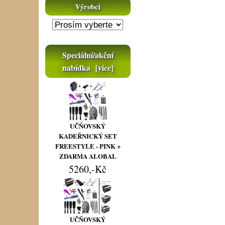
Výrobci
Speciální/akční
nabídka [více]
UČŇOVSKÝ
KADEŘNICKÝ SET
FREESTYLE - PINK +
ZDARMA ALOBAL
5260,-Kč
UČŇOVSKÝ