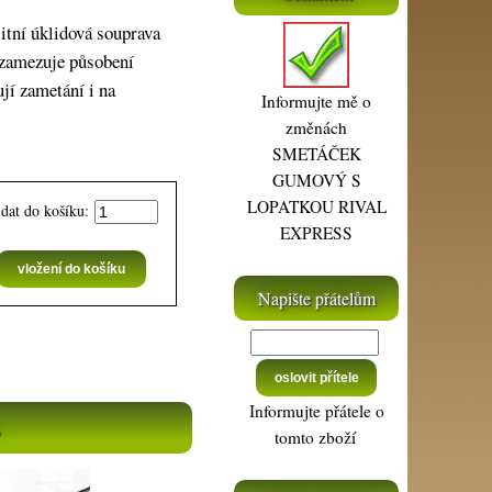
tní úklidová souprava
í zamezuje působení
jí zametání i na
Informujte mě o
změnách
SMETÁČEK
GUMOVÝ S
LOPATKOU RIVAL
idat do košíku:
EXPRESS
Napište přátelům
Informujte přátele o
.
tomto zboží