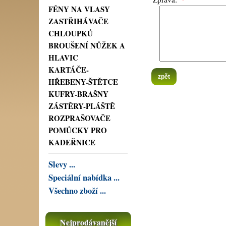
FÉNY NA VLASY
ZASTŘIHÁVAČE
CHLOUPKŮ
BROUŠENÍ NŮŽEK A
HLAVIC
KARTÁČE-
zpět
HŘEBENY-ŠTĚTCE
KUFRY-BRAŠNY
ZÁSTĚRY-PLÁŠTĚ
ROZPRAŠOVAČE
POMŮCKY PRO
KADEŘNICE
Slevy ...
Speciální nabídka ...
Všechno zboží ...
Nejprodávanější