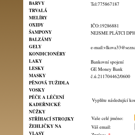
BARVY
Tel:775867187
TRVALÁ
MELÍRY
OXIDY
IČO:19286881
ŠAMPONY
NEJSME PLÁTCI DP
BALZÁMY
GELY
e-mail:vlkova33@sezn
KONDICIONÉRY
LAKY
Bankovní spojení
LESKY
GE Money Bank
MASKY
č.ú.211704462/0600
PĚNOVÁ TUŽIDLA
VOSKY
PÉČE A LÉČENÍ
Vyplňte následující ko
KADEŘNICKÉ
NŮŽKY
Vaše celé jméno:
STŘÍHACÍ STROJKY
ŽEHLIČKY NA
Váš email:
VLASY
Zpráva:
*