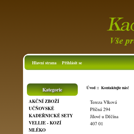
Hlavní strana
Přihlásit se
Úvod
:: Kontaktujte nás!
Kategorie
AKČNÍ ZBOŽÍ
Tereza Vlková
UČŇOVSKÉ
Příčná 294
KADEŘNICKÉ SETY
Jílové u Děčína
VELLIE - KOZÍ
407 01
MLÉKO