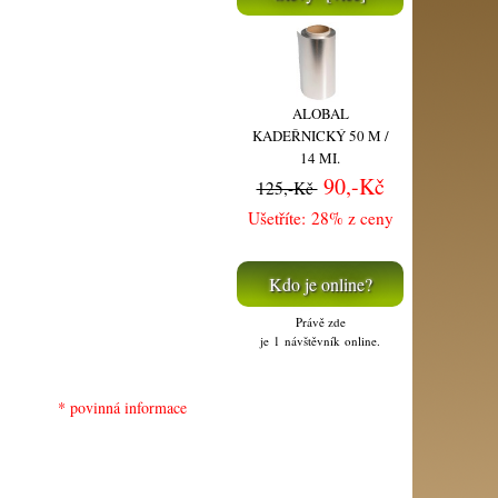
ALOBAL
KADEŘNICKÝ 50 M /
14 MI.
90,-Kč
125,-Kč
Ušetříte: 28% z ceny
Kdo je online?
Právě zde
je 1 návštěvník online.
* povinná informace