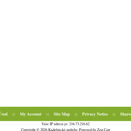
Úvod
::
My Account
::
Site Map
::
Privacy Notice
::
Share
Vaše IP adresa je: 216.73.216.62
Copyright © 2026
Kadeřnické potřeby
. Powered by
Zen Cart