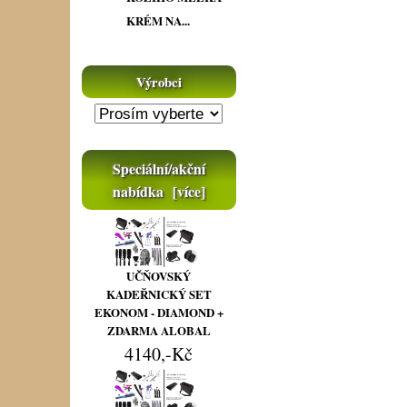
KRÉM NA...
Výrobci
Speciální/akční
nabídka [více]
UČŇOVSKÝ
KADEŘNICKÝ SET
EKONOM - DIAMOND +
ZDARMA ALOBAL
4140,-Kč