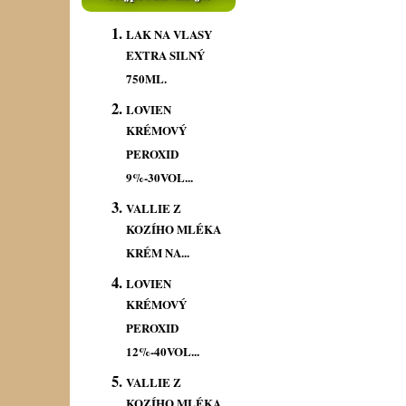
LAK NA VLASY
EXTRA SILNÝ
750ML.
LOVIEN
KRÉMOVÝ
PEROXID
9%-30VOL...
VALLIE Z
KOZÍHO MLÉKA
KRÉM NA...
LOVIEN
KRÉMOVÝ
PEROXID
12%-40VOL...
VALLIE Z
KOZÍHO MLÉKA