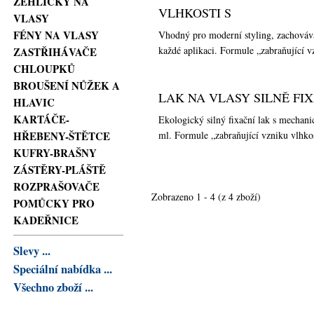
ŽEHLIČKY NA
VLHKOSTI S
VLASY
FÉNY NA VLASY
Vhodný pro moderní styling, zachováv
každé aplikaci. Formule „zabraňující v
ZASTŘIHÁVAČE
CHLOUPKŮ
BROUŠENÍ NŮŽEK A
LAK NA VLASY SILNĚ FIX
HLAVIC
KARTÁČE-
Ekologický silný fixační lak s mecha
ml. Formule „zabraňující vzniku vlhkos
HŘEBENY-ŠTĚTCE
KUFRY-BRAŠNY
ZÁSTĚRY-PLÁŠTĚ
ROZPRAŠOVAČE
Zobrazeno
1
-
4
(z
4
zboží)
POMŮCKY PRO
KADEŘNICE
Slevy ...
Speciální nabídka ...
Všechno zboží ...