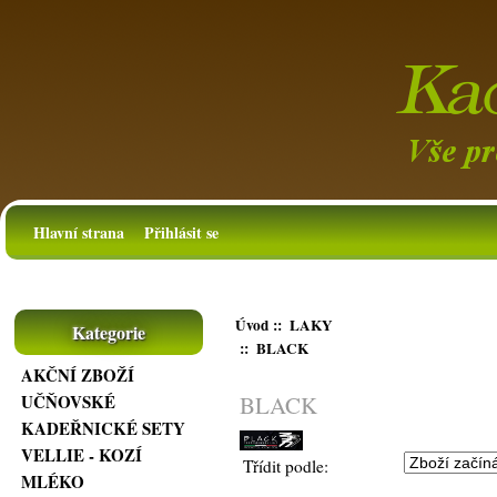
Hlavní strana
Přihlásit se
Úvod
::
LAKY
Kategorie
:: BLACK
AKČNÍ ZBOŽÍ
BLACK
UČŇOVSKÉ
KADEŘNICKÉ SETY
VELLIE - KOZÍ
Třídit podle:
MLÉKO