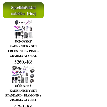
Speciální/akční
nabídka [více]
UČŇOVSKÝ
KADEŘNICKÝ SET
FREESTYLE - PINK +
ZDARMA ALOBAL
5260,-Kč
UČŇOVSKÝ
KADEŘNICKÝ SET
STANDARD - DIAMOND +
ZDARMA ALOBAL
4790,-Kč