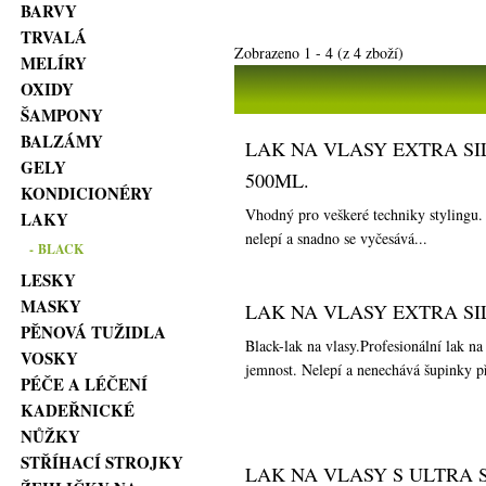
BARVY
TRVALÁ
Zobrazeno
1
-
4
(z
4
zboží)
MELÍRY
OXIDY
ŠAMPONY
BALZÁMY
LAK NA VLASY EXTRA SI
GELY
500ML.
KONDICIONÉRY
Vhodný pro veškeré techniky stylingu. 
LAKY
nelepí a snadno se vyčesává...
- BLACK
LESKY
MASKY
LAK NA VLASY EXTRA SI
PĚNOVÁ TUŽIDLA
Black-lak na vlasy.Profesionální lak n
VOSKY
jemnost. Nelepí a nenechává šupinky př
PÉČE A LÉČENÍ
KADEŘNICKÉ
NŮŽKY
STŘÍHACÍ STROJKY
LAK NA VLASY S ULTRA 