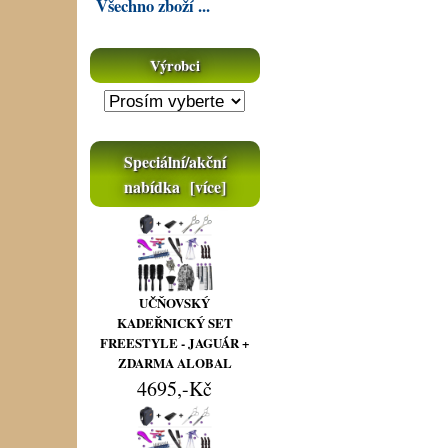
Všechno zboží ...
Výrobci
Speciální/akční
nabídka [více]
UČŇOVSKÝ
KADEŘNICKÝ SET
FREESTYLE - JAGUÁR +
ZDARMA ALOBAL
4695,-Kč