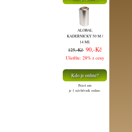
ALOBAL
KADEŘNICKÝ 50 M /
14 MI.
90,-Kč
125,-Kč
Ušetříte: 28% z ceny
Kdo je online?
Právě zde
je 1 návštěvník online.