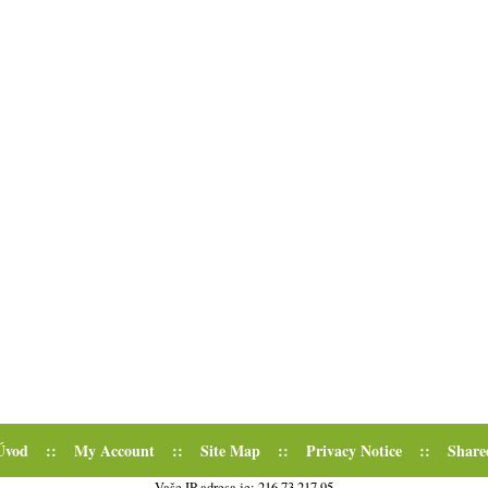
Úvod
::
My Account
::
Site Map
::
Privacy Notice
::
Share
Vaše IP adresa je: 216.73.217.95