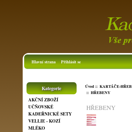
Hlavní strana
Přihlásit se
Úvod
::
KARTÁČE-HŘEB
Kategorie
:: HŘEBENY
AKČNÍ ZBOŽÍ
HŘEBENY
UČŇOVSKÉ
KADEŘNICKÉ SETY
VELLIE - KOZÍ
MLÉKO