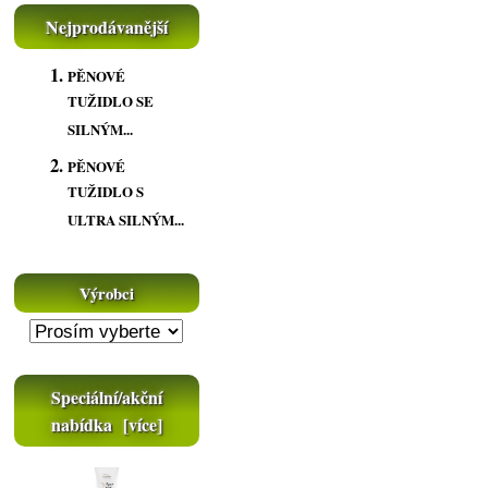
Nejprodávanější
PĚNOVÉ
TUŽIDLO SE
SILNÝM...
PĚNOVÉ
TUŽIDLO S
ULTRA SILNÝM...
Výrobci
Speciální/akční
nabídka [více]