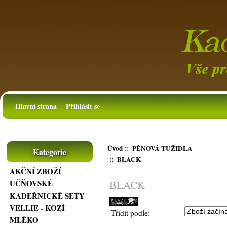
Hlavní strana
Přihlásit se
Úvod
::
PĚNOVÁ TUŽIDLA
Kategorie
:: BLACK
AKČNÍ ZBOŽÍ
BLACK
UČŇOVSKÉ
KADEŘNICKÉ SETY
VELLIE - KOZÍ
Třídit podle:
MLÉKO