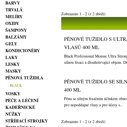
BARVY
TRVALÁ
Zobrazeno
1
-
2
(z
2
zboží)
MELÍRY
OXIDY
ŠAMPONY
BALZÁMY
PĚNOVÉ TUŽIDLO S ULT
GELY
VLASŮ 400 ML
KONDICIONÉRY
Black Professional Mousse Ultra Strong
LAKY
silnou fixaci a dlouhotrvající objem. Dí
LESKY
MASKY
PĚNOVÁ TUŽIDLA
PĚNOVÉ TUŽIDLO SE SI
- BLACK
400 ML
VOSKY
Pěna se silným fixačním účinkem obnov
PÉČE A LÉČENÍ
pro nepoddajné vlasy a pro účesy s...
KADEŘNICKÉ
NŮŽKY
STŘÍHACÍ STROJKY
Zobrazeno
1
-
2
(z
2
zboží)