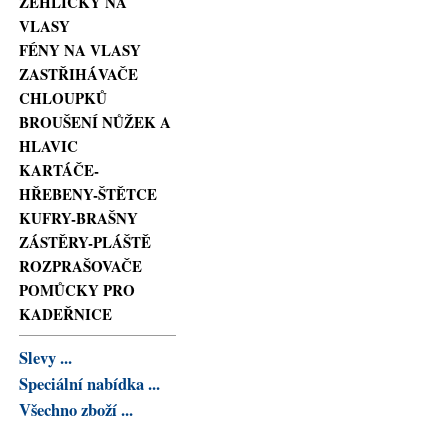
ŽEHLIČKY NA
VLASY
FÉNY NA VLASY
ZASTŘIHÁVAČE
CHLOUPKŮ
BROUŠENÍ NŮŽEK A
HLAVIC
KARTÁČE-
HŘEBENY-ŠTĚTCE
KUFRY-BRAŠNY
ZÁSTĚRY-PLÁŠTĚ
ROZPRAŠOVAČE
POMŮCKY PRO
KADEŘNICE
Slevy ...
Speciální nabídka ...
Všechno zboží ...