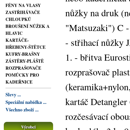
FÉNY NA VLASY
nůžky na druk (ne
ZASTŘIHÁVAČE
CHLOUPKŮ
"Matsuzaki") C 
BROUŠENÍ NŮŽEK A
HLAVIC
- střihací nůžk
KARTÁČE-
HŘEBENY-ŠTĚTCE
1. - břitva Eurost
KUFRY-BRAŠNY
ZÁSTĚRY-PLÁŠTĚ
ROZPRAŠOVAČE
rozprašovač plast
POMŮCKY PRO
KADEŘNICE
(keramika+nylon
Slevy ...
kartáč Detangler 6
Speciální nabídka ...
Všechno zboží ...
rozčesávací obous
Výrobci