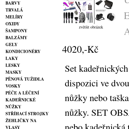
BARVY
TRVALÁ
MELÍRY
OXIDY
zvětšit obrázek
ŠAMPONY
BALZÁMY
GELY
4020,-Kč
KONDICIONÉRY
LAKY
Set kadeřnických
LESKY
MASKY
PĚNOVÁ TUŽIDLA
dispozici ve dvou
VOSKY
PÉČE A LÉČENÍ
nůžky nebo tašk
KADEŘNICKÉ
NŮŽKY
nůžky. SET OBSA
STŘÍHACÍ STROJKY
ŽEHLIČKY NA
nebo kadeřnická 
VLASY