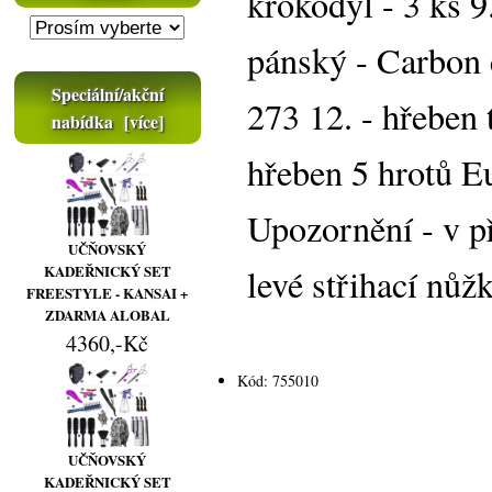
krokodýl - 3 ks 9
pánský - Carbon 
Speciální/akční
273 12. - hřeben t
nabídka [více]
hřeben 5 hrotů Eu
Upozornění - v př
UČŇOVSKÝ
levé střihací nůž
KADEŘNICKÝ SET
FREESTYLE - KANSAI +
ZDARMA ALOBAL
4360,-Kč
Kód: 755010
UČŇOVSKÝ
KADEŘNICKÝ SET