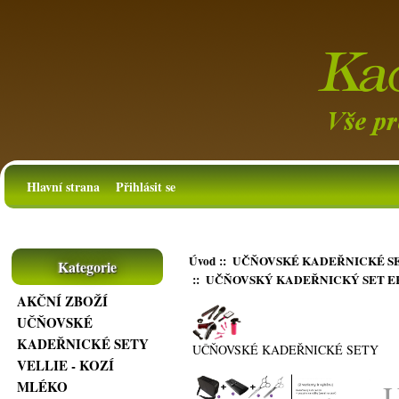
Hlavní strana
Přihlásit se
Úvod
::
UČŇOVSKÉ KADEŘNICKÉ S
Kategorie
:: UČŇOVSKÝ KADEŘNICKÝ SET E
AKČNÍ ZBOŽÍ
UČŇOVSKÉ
KADEŘNICKÉ SETY
UČŇOVSKÉ KADEŘNICKÉ SETY
VELLIE - KOZÍ
MLÉKO