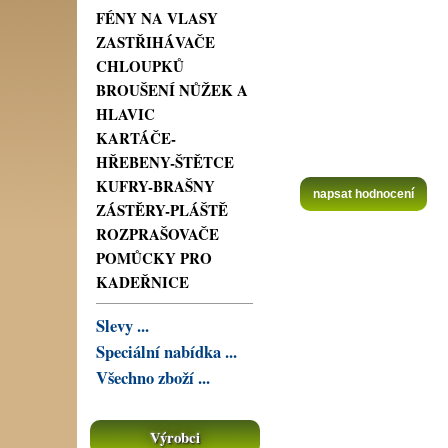
FÉNY NA VLASY
ZASTŘIHÁVAČE
CHLOUPKŮ
BROUŠENÍ NŮŽEK A
HLAVIC
KARTÁČE-
HŘEBENY-ŠTĚTCE
KUFRY-BRAŠNY
napsat hodnocení
ZÁSTĚRY-PLÁŠTĚ
ROZPRAŠOVAČE
POMŮCKY PRO
KADEŘNICE
Slevy ...
Speciální nabídka ...
Všechno zboží ...
Výrobci