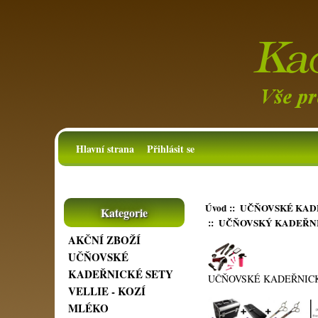
Hlavní strana
Přihlásit se
Úvod
::
UČŇOVSKÉ KAD
Kategorie
:: UČŇOVSKÝ KADEŘNI
AKČNÍ ZBOŽÍ
UČŇOVSKÉ
KADEŘNICKÉ SETY
UČŇOVSKÉ KADEŘNIC
VELLIE - KOZÍ
MLÉKO