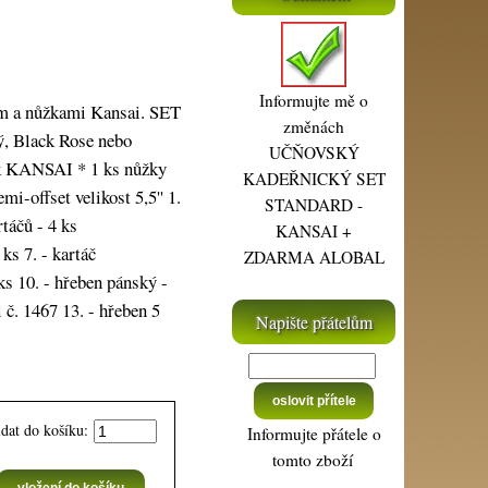
Informujte mě o
rem a nůžkami Kansai. SET
změnách
, Black Rose nebo
UČŇOVSKÝ
žek KANSAI * 1 ks nůžky
KADEŘNICKÝ SET
mi-offset velikost 5,5'' 1.
STANDARD -
rtáčů - 4 ks
KANSAI +
s 7. - kartáč
ZDARMA ALOBAL
 ks 10. - hřeben pánský -
 č. 1467 13. - hřeben 5
Napište přátelům
idat do košíku:
Informujte přátele o
tomto zboží