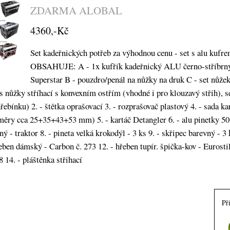
ZDARMA ALOBAL
4360,-Kč
Set kadeřnických potřeb za výhodnou cenu - set s alu kuf
OBSAHUJE: A - 1x kufřík kadeřnický ALU černo-stříbrný
Superstar B - pouzdro/penál na nůžky na druk C - set nů
1 ks nůžky stříhací s konvexním ostřím (vhodné i pro klouzavý střih), se
hřebínku) 2. - štětka oprašovací 3. - rozprašovač plastový 4. - sada ka
ěry cca 25+35+43+53 mm) 5. - kartáč Detangler 6. - alu pinetky 50 k
ý - traktor 8. - pineta velká krokodýl - 3 ks 9. - skřipec barevný - 3
eben dámský - Carbon č. 273 12. - hřeben tupír. špička-kov - Eurostil
8 14. - pláštěnka střihací
Př