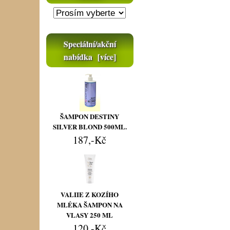
Speciální/akční
nabídka [více]
ŠAMPON DESTINY
SILVER BLOND 500ML.
187,-Kč
VALIIE Z KOZÍHO
MLÉKA ŠAMPON NA
VLASY 250 ML
120,-Kč