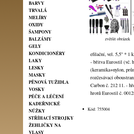
BARVY
TRVALÁ
MELÍRY
OXIDY
ŠAMPONY
BALZÁMY
zvětšit obrázek
GELY
KONDICIONÉRY
efilační, vel. 5,5'' * 
LAKY
- břitva Eurostil (vč. 
LESKY
(keramika+nylon, prům
MASKY
rozčesávací oboustrann
PĚNOVÁ TUŽIDLA
Carbon č. 212 11. - hř
VOSKY
hrotů Eurostil č. 0012
PÉČE A LÉČENÍ
KADEŘNICKÉ
Kód: 755004
NŮŽKY
STŘÍHACÍ STROJKY
ŽEHLIČKY NA
VLASY