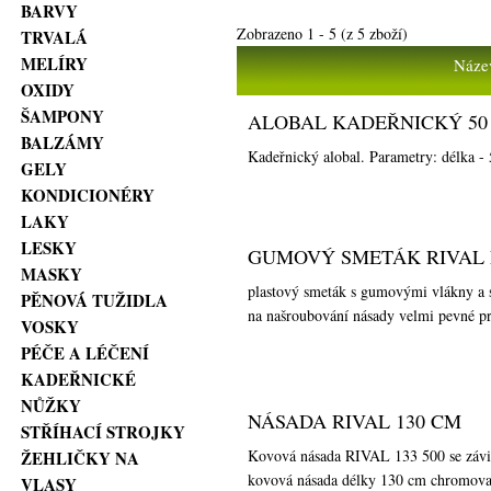
BARVY
Zobrazeno
1
-
5
(z
5
zboží)
TRVALÁ
MELÍRY
Náze
OXIDY
ŠAMPONY
ALOBAL KADEŘNICKÝ 50 M
BALZÁMY
Kadeřnický alobal. Parametry: délka - 
GELY
KONDICIONÉRY
LAKY
LESKY
GUMOVÝ SMETÁK RIVAL 
MASKY
plastový smeták s gumovými vlákny a se
PĚNOVÁ TUŽIDLA
na našroubování násady velmi pevné pr
VOSKY
PÉČE A LÉČENÍ
KADEŘNICKÉ
NŮŽKY
NÁSADA RIVAL 130 CM
STŘÍHACÍ STROJKY
Kovová násada RIVAL 133 500 se závi
ŽEHLIČKY NA
kovová násada délky 130 cm chromovan
VLASY