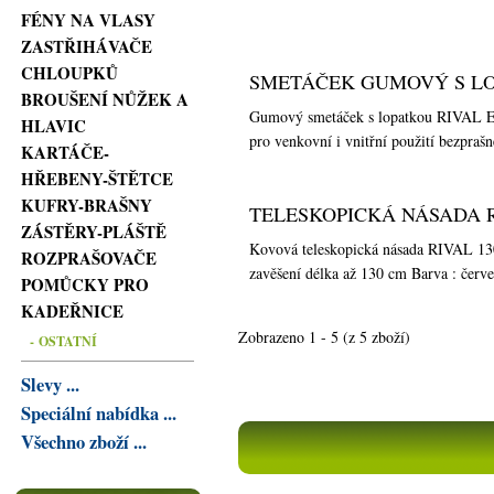
FÉNY NA VLASY
ZASTŘIHÁVAČE
CHLOUPKŮ
SMETÁČEK GUMOVÝ S LO
BROUŠENÍ NŮŽEK A
Gumový smetáček s lopatkou RIVAL Ex
HLAVIC
pro venkovní i vnitřní použití bezprašn
KARTÁČE-
HŘEBENY-ŠTĚTCE
KUFRY-BRAŠNY
TELESKOPICKÁ NÁSADA R
ZÁSTĚRY-PLÁŠTĚ
Kovová teleskopická násada RIVAL 13
ROZPRAŠOVAČE
zavěšení délka až 130 cm Barva : červe
POMŮCKY PRO
KADEŘNICE
Zobrazeno
1
-
5
(z
5
zboží)
- OSTATNÍ
Slevy ...
Speciální nabídka ...
Všechno zboží ...