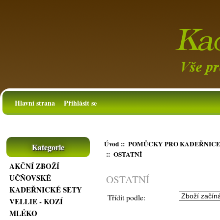
Hlavní strana
Přihlásit se
Úvod
::
POMŮCKY PRO KADEŘNIC
Kategorie
:: OSTATNÍ
AKČNÍ ZBOŽÍ
OSTATNÍ
UČŇOVSKÉ
KADEŘNICKÉ SETY
Třídit podle:
VELLIE - KOZÍ
MLÉKO