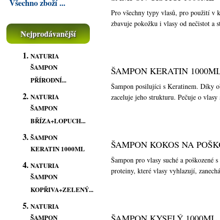
Všechno zboží ...
Pro všechny typy vlasů, pro použití v
zbavuje pokožku i vlasy od nečistot a st
Nejprodávanější
NATURIA
ŠAMPON
ŠAMPON KERATIN 1000M
PŘÍRODNÍ...
Šampon posilujíci s Keratinem. Díky ob
NATURIA
zaceluje jeho strukturu. Pečuje o vlasy
ŠAMPON
BŘÍZA+LOPUCH...
ŠAMPON
ŠAMPON KOKOS NA POŠK
KERATIN 1000ML
Šampon pro vlasy suché a poškozené s
NATURIA
proteiny, které vlasy vyhlazují, zanechá
ŠAMPON
KOPŘIVA+ZELENÝ...
NATURIA
ŠAMPON KYSELÝ 1000ML
ŠAMPON