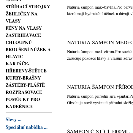
STŘÍHACÍ STROJKY
Naturia šampon mák+bavlna.Pro barven
ŽEHLIČKY NA
které mají hydratační účinek a dávají v
VLASY
FÉNY NA VLASY
ZASTŘIHÁVAČE
NATURIA ŠAMPON MED+C
CHLOUPKŮ
BROUŠENÍ NŮŽEK A
Naturia šampon med+citron.Pro suché a
HLAVIC
zaručuje pokožce hlavy a vlasům zdravý
KARTÁČE-
HŘEBENY-ŠTĚTCE
KUFRY-BRAŠNY
ZÁSTĚRY-PLÁŠTĚ
NATURIA ŠAMPON PŘÍROD
ROZPRAŠOVAČE
Naturia šampon přírodní síra +jantar.
POMŮCKY PRO
Obsahuje nově vyvinuté přírodní složky 
KADEŘNICE
Slevy ...
Speciální nabídka ...
ŠAMPON ČISTÍCÍ 1000ML