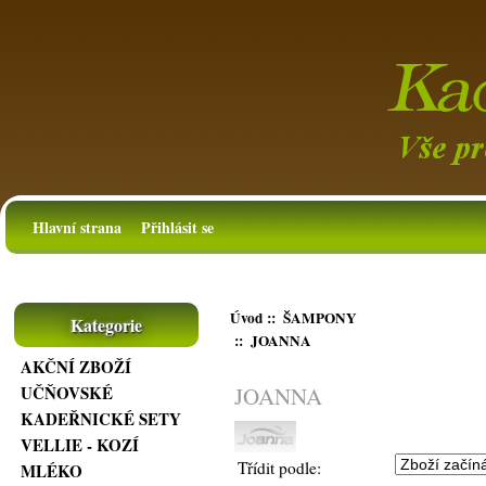
Hlavní strana
Přihlásit se
Úvod
::
ŠAMPONY
Kategorie
:: JOANNA
AKČNÍ ZBOŽÍ
JOANNA
UČŇOVSKÉ
KADEŘNICKÉ SETY
VELLIE - KOZÍ
Třídit podle:
MLÉKO