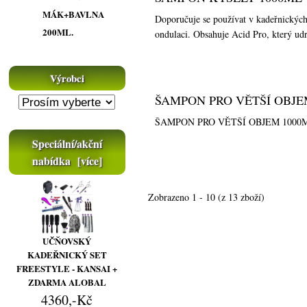
MÁK+BAVLNA
Doporučuje se používat v kadeřnických 
200ML.
ondulaci. Obsahuje Acid Pro, který ud
Výrobci
ŠAMPON PRO VĚTŠÍ OBJE
ŠAMPON PRO VĚTŠÍ OBJEM 1000
Speciální/akční
nabídka [více]
Zobrazeno
1
-
10
(z
13
zboží)
UČŇOVSKÝ
KADEŘNICKÝ SET
FREESTYLE - KANSAI +
ZDARMA ALOBAL
4360,-Kč