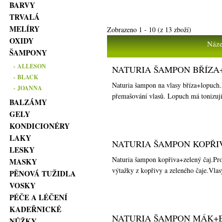
BARVY
TRVALÁ
MELÍRY
Zobrazeno
1
-
10
(z
13
zboží)
OXIDY
Náze
ŠAMPONY
- ALLESON
NATURIA ŠAMPON BŘÍZA
- BLACK
Naturia šampon na vlasy bříza+lopuch.
- JOANNA
přemašování vlasů. Lopuch má tonizují
BALZÁMY
GELY
KONDICIONÉRY
LAKY
NATURIA ŠAMPON KOPŘIV
LESKY
Naturia šampon kopřiva+zelený čaj.Pro
MASKY
výtažky z kopřivy a zeleného čaje.Vlas
PĚNOVÁ TUŽIDLA
VOSKY
PÉČE A LÉČENÍ
KADEŘNICKÉ
NATURIA ŠAMPON MÁK+B
NŮŽKY