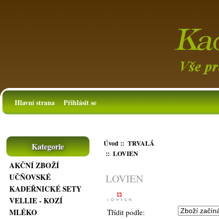
Hlavní strana
Přihlásit se
Úvod
::
TRVALÁ
Kategorie
:: LOVIEN
AKČNÍ ZBOŽÍ
LOVIEN
UČŇOVSKÉ
KADEŘNICKÉ SETY
VELLIE - KOZÍ
MLÉKO
Třídit podle: