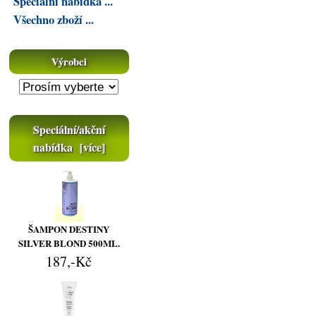
Speciální nabídka ...
Všechno zboží ...
Výrobci
Speciální/akční
nabídka [více]
ŠAMPON DESTINY
SILVER BLOND 500ML.
187,-Kč