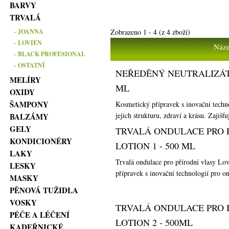
BARVY
TRVALÁ
Zobrazeno
1
-
4
(z
4
zboží)
- JOANNA
- LOVIEN
Náze
- BLACK PROFESIONAL
- OSTATNÍ
NEŘEDĚNÝ NEUTRALIZÁT
MELÍRY
ML
OXIDY
ŠAMPONY
Kosmetický přípravek s inovační techn
jejich strukturu, zdraví a krásu. Zajišťu
BALZÁMY
GELY
TRVALÁ ONDULACE PRO 
KONDICIONÉRY
LOTION 1 - 500 ML
LAKY
Trvalá ondulace pro přírodní vlasy L
LESKY
přípravek s inovační technologií pro on
MASKY
PĚNOVÁ TUŽIDLA
VOSKY
TRVALÁ ONDULACE PRO 
PÉČE A LÉČENÍ
LOTION 2 - 500ML
KADEŘNICKÉ