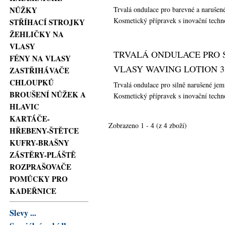
Trvalá ondulace pro barevné a narušen
NŮŽKY
Kosmetický přípravek s inovační techno
STŘÍHACÍ STROJKY
ŽEHLIČKY NA
VLASY
TRVALÁ ONDULACE PRO 
FÉNY NA VLASY
VLASY WAVING LOTION 3
ZASTŘIHÁVAČE
CHLOUPKŮ
Trvalá ondulace pro silně narušené je
BROUŠENÍ NŮŽEK A
Kosmetický přípravek s inovační techno
HLAVIC
KARTÁČE-
Zobrazeno
1
-
4
(z
4
zboží)
HŘEBENY-ŠTĚTCE
KUFRY-BRAŠNY
ZÁSTĚRY-PLÁŠTĚ
ROZPRAŠOVAČE
POMŮCKY PRO
KADEŘNICE
Slevy ...