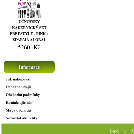
UČŇOVSKÝ
KADEŘNICKÝ SET
FREESTYLE - PINK +
ZDARMA ALOBAL
5260,-Kč
Informace
Jak nakupovat
Ochrana údajů
Obchodní podmínky
Kontaktujte nás!
Mapa obchodu
Nezasílat aktuality
Úvod
::
M