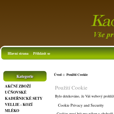
Hlavní strana
Přihlásit se
Úvod
:: Použití Cookie
Kategorie
AKČNÍ ZBOŽÍ
Použití Cookie
UČŇOVSKÉ
Bylo detekováno, že Váš webový prohlíž
KADEŘNICKÉ SETY
VELLIE - KOZÍ
Cookie Privacy and Security
MLÉKO
Cookies musí být pro nákup v obchodě 