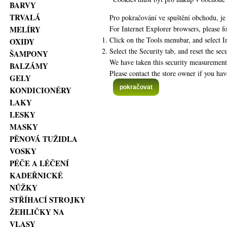
BARVY
TRVALÁ
Pro pokračování ve spuštění obchodu, je
MELÍRY
For
Internet Explorer
browsers, please fo
Click on the Tools menubar, and select I
OXIDY
Select the Security tab, and reset the se
ŠAMPONY
We have taken this security measurement 
BALZÁMY
Please contact the store owner if you hav
GELY
pokračovat
KONDICIONÉRY
LAKY
LESKY
MASKY
PĚNOVÁ TUŽIDLA
VOSKY
PÉČE A LÉČENÍ
KADEŘNICKÉ
NŮŽKY
STŘÍHACÍ STROJKY
ŽEHLIČKY NA
VLASY