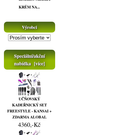
KRÉM NA...
Výrobci
Speciální/akční
nabídka [více]
UČŇOVSKÝ
KADEŘNICKÝ SET
FREESTYLE - KANSAI +
ZDARMA ALOBAL
4360,-Kč